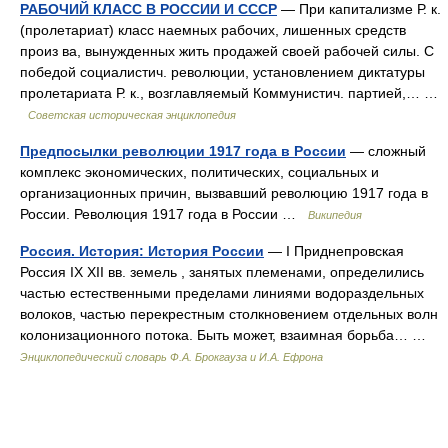
РАБОЧИЙ КЛАСС В РОССИИ И СССР
— При капитализме Р. к.
(пролетариат) класс наемных рабочих, лишенных средств
произ ва, вынужденных жить продажей своей рабочей силы. С
победой социалистич. революции, установлением диктатуры
пролетариата Р. к., возглавляемый Коммунистич. партией,… …
Советская историческая энциклопедия
Предпосылки революции 1917 года в России
— сложный
комплекс экономических, политических, социальных и
организационных причин, вызвавший революцию 1917 года в
России. Революция 1917 года в России …
Википедия
Россия. История: История России
— I Приднепровская
Россия IX XII вв. земель , занятых племенами, определились
частью естественными пределами линиями водораздельных
волоков, частью перекрестным столкновением отдельных волн
колонизационного потока. Быть может, взаимная борьба… …
Энциклопедический словарь Ф.А. Брокгауза и И.А. Ефрона