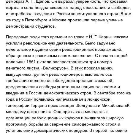
демократ А. П. Щапов. Он выразил уверенность, что кровавая
жертва в селе Бездна «воззовет народ к восстанию и свободе»,
и потребовал введения в России конституционного строя. В том
же году в Петербурге и Москве произошли первые уличные
демонстрации студентов.
Передовые люди того времени во главе с Н. Г. Чернышевским
усилили революционную деятельность. Было задумано
нелегальное издание серии революционных прокламаций,
обращенных к различным слоям населения. С начала второй
половины 1861 г. стали распространяться три номера
печатного листка «Великорусе». В этих прокламациях,
выпущенных группой революционеров, выставлялось
требование полного освобождения крестьян с землей,
предоставления свободы угнетенным национальностям и
введения в России демократического строя. В сентябре того же
года в России появилась напечатанная в лондонской
типографии Герцена прокламация Шелгунова и Михайлова «К
молодому поколению». Она призывала молодежь к
организации революционных кружков и выдвигала широкую
программу борьбы за свержение самодержавного строя и
установление демократических порядков. В первой половине