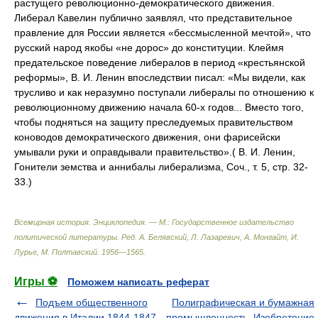
растущего революционно-демократического движения.
Либерал Кавелин публично заявлял, что представительное
правление для России является «бессмысленной мечтой», что
русский народ якобы «не дорос» до конституции. Клеймя
предательское поведение либералов в период «крестьянской
реформы», В. И. Ленин впоследствии писал: «Мы видели, как
трусливо и как неразумно поступали либералы по отношению к
революционному движению начала 60-х годов... Вместо того,
чтобы подняться на защиту преследуемых правительством
коноводов демократического движения, они фарисейски
умывали руки и оправдывали правительство».( В. И. Ленин,
Гонители земства и аннибалы либерализма, Соч., т. 5, стр. 32-
33.)
Всемирная история. Энциклопедия. — М.: Государственное издательство
политической литературы
.
Ред. А. Белявский, Л. Лазаревич, А. Монгайт, И.
Лурье, М. Полтавский
.
1956—1565
.
Игры ⚽
Поможем написать реферат
Подъем общественного
Полиграфическая и бумажная
движения в Италии 1844-1847
промышленность. Изобретение