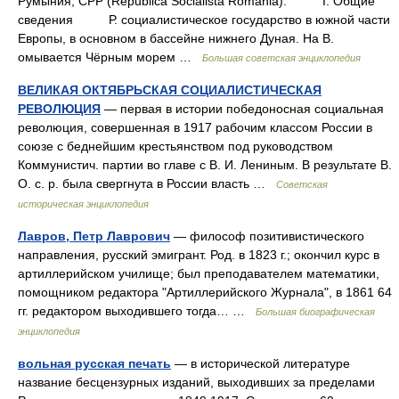
Румыния, СРР (Republica Socialistă România). I. Общие
сведения Р. социалистическое государство в южной части
Европы, в основном в бассейне нижнего Дуная. На В.
омывается Чёрным морем …
Большая советская энциклопедия
ВЕЛИКАЯ ОКТЯБРЬСКАЯ СОЦИАЛИСТИЧЕСКАЯ
РЕВОЛЮЦИЯ
— первая в истории победоносная социальная
революция, совершенная в 1917 рабочим классом России в
союзе с беднейшим крестьянством под руководством
Коммунистич. партии во главе с В. И. Лениным. В результате В.
О. с. р. была свергнута в России власть …
Советская
историческая энциклопедия
Лавров, Петр Лаврович
— философ позитивистического
направления, русский эмигрант. Род. в 1823 г.; окончил курс в
артиллерийском училище; был преподавателем математики,
помощником редактора "Артиллерийского Журнала", в 1861 64
гг. редактором выходившего тогда… …
Большая биографическая
энциклопедия
вольная русская печать
— в исторической литературе
название бесцензурных изданий, выходивших за пределами